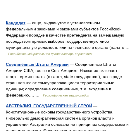
Кандидат
— лицо, выдвинутое в установленном
федеральными законами и законами субъектов Российской
Федерации порядке в качестве претендента на замещаемую
посредством прямых выборов государственную либо
муниципальную должность или на членство в органе (палате …
Российское избирательное право: словарь-справочник
Соединённые Штаты Америки
— Соединенные Штаты
Америки США, гос во в Сев. Америке. Название включает:
геогр. термин штаты (от англ, state государство ), так в ряде
стран называют самоуправляющиеся территориальные
единицы; определение соединенные, т. е. входящие в
федерацию,… …
Географическая энциклопедия
АВСТРАЛИЯ. ГОСУДАРСТВЕННЫЙ СТРОЙ
—
Конституционные основы государственного устройства.
Либерально демократическая система органов власти и
управления Австралии основана на принципах федерализма и
парламентаризма. Федерализм отражает наследие