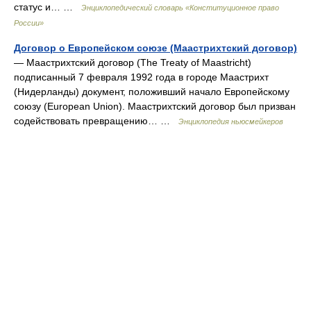
статус и… …
Энциклопедический словарь «Конституционное право
России»
Договор о Европейском союзе (Маастрихтский договор)
— Маастрихтский договор (The Treaty of Maastricht)
подписанный 7 февраля 1992 года в городе Маастрихт
(Нидерланды) документ, положивший начало Европейскому
союзу (European Union). Маастрихтский договор был призван
содействовать превращению… …
Энциклопедия ньюсмейкеров